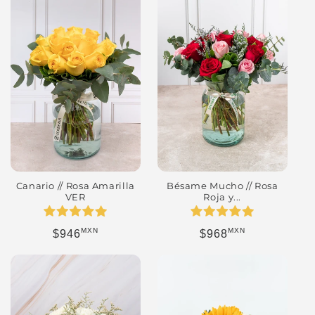
Canario // Rosa Amarilla
Bésame Mucho // Rosa
VER
Roja y...
MXN
MXN
Precio habitual
Precio habitual
$946
$968