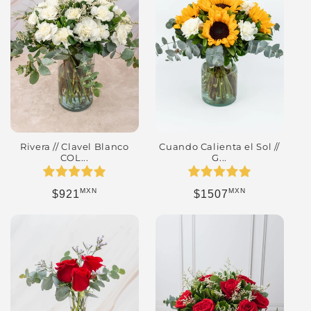
Rivera // Clavel Blanco
Cuando Calienta el Sol //
COL...
G...
MXN
MXN
Precio habitual
Precio habitual
$921
$1507