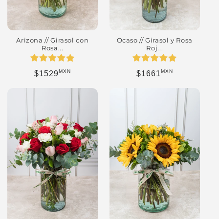
Arizona // Girasol con
Ocaso // Girasol y Rosa
Rosa...
Roj...
MXN
MXN
Precio habitual
Precio habitual
$1529
$1661