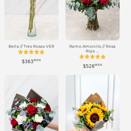
Bella // Tres Rosas VER
Ramo Amorcito // Rosa
Roja ...
MXN
Precio habitual
$363
MXN
Precio habitual
$528