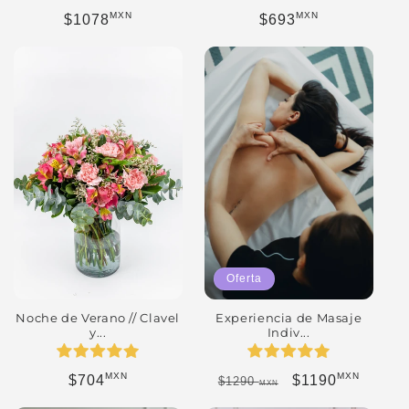
MXN
MXN
Precio habitual
Precio habitual
$1078
$693
Oferta
Experiencia de Masaje
Noche de Verano // Clavel
Indiv...
y...
MXN
MXN
Precio habitual
Precio de oferta
Precio habitual
$1190
$704
$1290
MXN