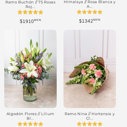
Himalaya // Rosa Blanca y
Ramo Buchón // 75 Rosas
A...
Roj...
MXN
MXN
Precio habitual
Precio habitual
$1342
$1910
Algodón Flores // Lilium
Ramo Nina // Hortensia y
Bl...
Cl...