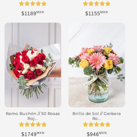
MXN
MXN
Precio habitual
Precio habitual
$1189
$1155
Ramo Buchón // 50 Rosas
Brillo de Sol // Gerbera
Roj...
Ro...
MXN
MXN
Precio habitual
Precio habitual
$1749
$946