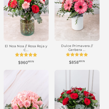
Dulce Primavera //
El Noa Noa // Rosa Roja y
Gerbera ...
C...
MXN
MXN
Precio habitual
Precio habitual
$858
$960