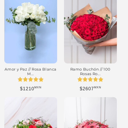
Ramo Buchón // 100
Amor y Paz // Rosa Blanca
Rosas Ro...
M...
MXN
MXN
Precio habitual
Precio habitual
$2607
$1210