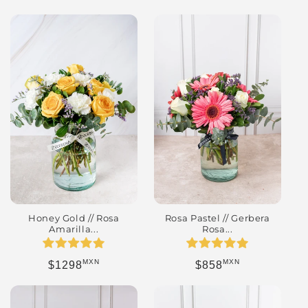
Honey Gold // Rosa
Rosa Pastel // Gerbera
Amarilla...
Rosa...
MXN
MXN
Precio habitual
Precio habitual
$1298
$858