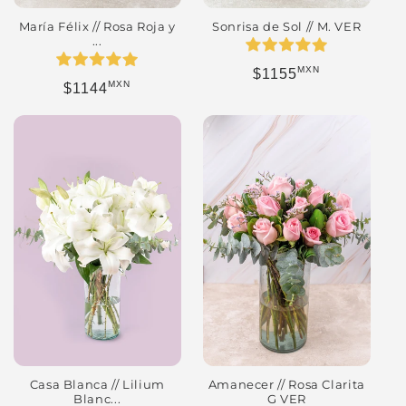
María Félix // Rosa Roja y
Sonrisa de Sol // M. VER
...
MXN
Precio habitual
$1155
MXN
Precio habitual
$1144
Casa Blanca // Lilium
Amanecer // Rosa Clarita
Blanc...
G VER