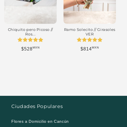
Chiquito pero Picoso //
Ramo Solecito // Girasoles
Ros...
VER
MXN
MXN
Precio habitual
Precio habitual
$528
$814
Ciudades Populares
Flores a Domicilio en Cancún