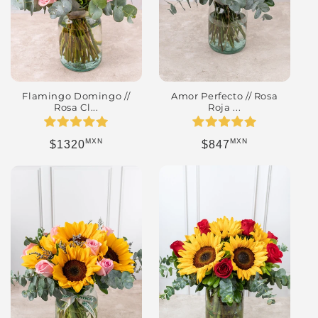
Flamingo Domingo //
Amor Perfecto // Rosa
Rosa Cl...
Roja ...
MXN
MXN
Precio habitual
Precio habitual
$1320
$847