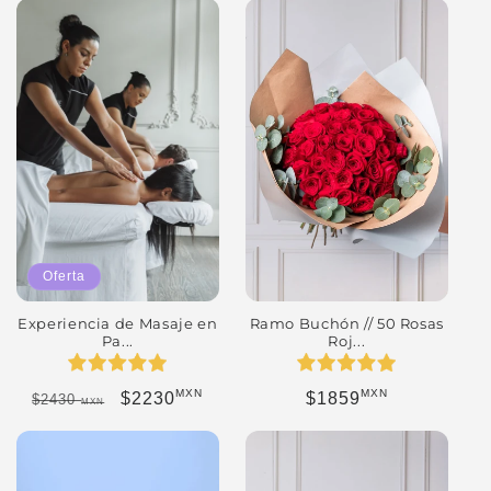
Oferta
Experiencia de Masaje en
Ramo Buchón // 50 Rosas
Pa...
Roj...
MXN
MXN
Precio habitual
Precio de oferta
Precio habitual
$2230
$1859
$2430
MXN