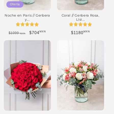
Oferta
Noche en París // Gerbera
Coral // Gerbera Rosa,
y...
Lisi...
MXN
MXN
Precio habitual
Precio de oferta
Precio habitual
$704
$1180
$1099
MXN