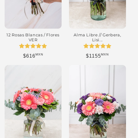
12 Rosas Blancas / Flores
Alma Libre // Gerbera,
VER
Lisi...
MXN
MXN
Precio habitual
Precio habitual
$616
$1155