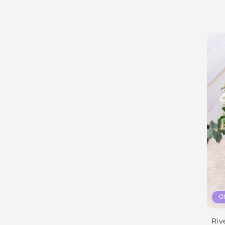
O
Riv