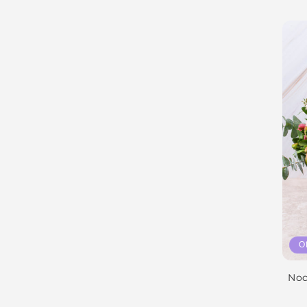
O
Noc