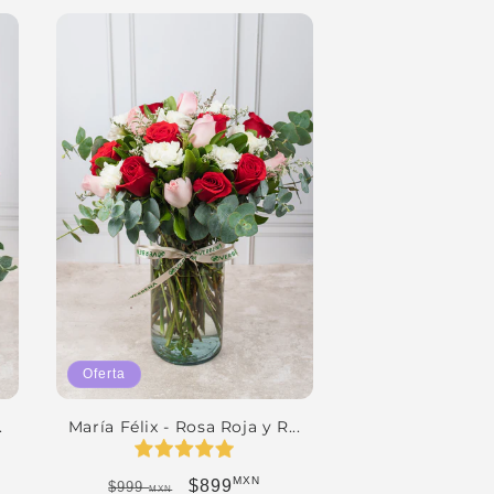
Oferta
.
María Félix - Rosa Roja y R...
MXN
erta
Precio habitual
Precio de oferta
$899
$999
MXN