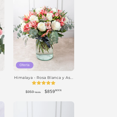
Oferta
.
Himalaya - Rosa Blanca y As...
MXN
erta
Precio habitual
Precio de oferta
$859
$959
MXN