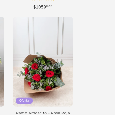
erta
MXN
Precio habitual
$1059
Oferta
Ramo Amorcito - Rosa Roja