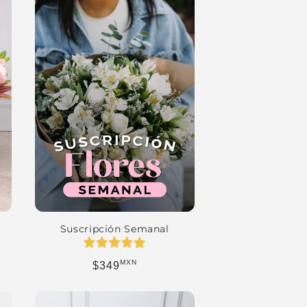
a
Suscripción Semanal
MXN
erta
Precio habitual
$349