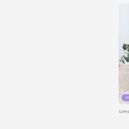
O
Limo