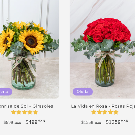
Oferta
ferta
La Vida en Rosa - Rosas Roj
nrisa de Sol - Girasoles
MXN
MXN
Precio habitual
Precio de of
Precio habitual
Precio de oferta
$1259
$499
$1359
$599
MXN
MXN