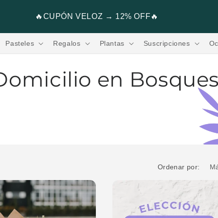
Flores, Regalos, Pasteles & más.🧸💐
Pasteles
Regalos
Plantas
Suscripciones
Oc
 Domicilio en Bosque
de las Lomas. Somos Verbena Flores, la
o en Bosques de las Lomas en 2 horas con Flores
oy!
Ordenar por: