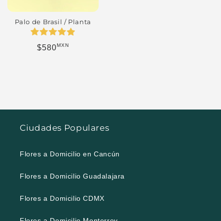
Palo de Brasil / Planta
MXN
Precio habitual
$580
Ciudades Populares
Flores a Domicilio en Cancún
Flores a Domicilio Guadalajara
Flores a Domicilio CDMX
Flores a Domicilio Monterrey