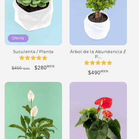
Oferta
Suculenta / Planta
Árbol de la Abundancia //
P...
MXN
Precio habitual
Precio de oferta
$280
$450
MXN
MXN
Precio habitual
$490