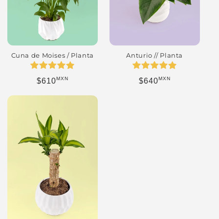
Cuna de Moises / Planta
Anturio // Planta
MXN
MXN
Precio habitual
Precio habitual
$610
$640