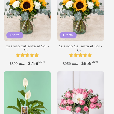
Oferta
Oferta
Cuando Calienta el Sol -
Cuando Calienta el Sol -
Gi...
Gi...
MXN
MXN
Precio habitual
Precio de oferta
Precio habitual
Precio de oferta
$799
$859
$899
$959
MXN
MXN