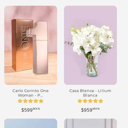
Casa Blanca - Lilium
Carlo Corinto One
Blanca
Woman - P...
MXN
MXN
Precio habitual
Precio habitual
$959
$599