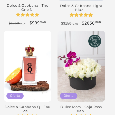
Dolce & Gabbana - The
Dolce & Gabbana Light
One f...
Blue ...
MXN
MXN
Precio habitual
Precio de oferta
Precio habitual
Precio de oferta
$999
$2650
$1750
$3150
MXN
MXN
Oferta
Oferta
Dolce & Gabbana Q - Eau
Dulce Mora - Caja Rosa
de ...
Blan...