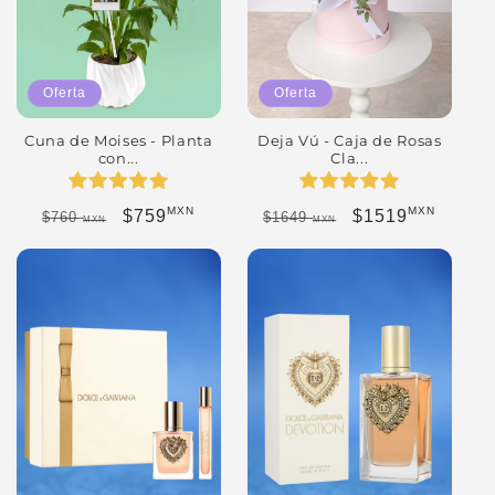
Oferta
Oferta
Cuna de Moises - Planta
Deja Vú - Caja de Rosas
con...
Cla...
MXN
MXN
Precio habitual
Precio de oferta
Precio habitual
Precio de oferta
$759
$1519
$760
$1649
MXN
MXN