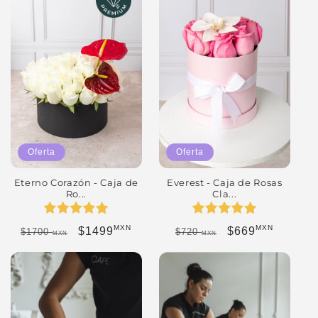
Oferta
Oferta
Eterno Corazón - Caja de
Everest - Caja de Rosas
Ro...
Cla...
MXN
MXN
Precio habitual
Precio de oferta
Precio habitual
Precio de oferta
$1499
$669
$1700
$720
MXN
MXN