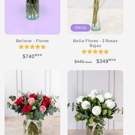
Oferta
Bella Flores - 3 Rosas
Believe - Flores
Rojas
MXN
Precio habitual
$740
MXN
Precio habitual
Precio de oferta
$349
$449
MXN