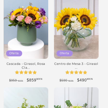
Oferta
Oferta
Cascada - Girasol, Rosa
Centro de Mesa 3 - Girasol
Cla...
...
MXN
MXN
Precio habitual
Precio de oferta
Precio habitual
Precio de oferta
$859
$490
$959
$590
MXN
MXN