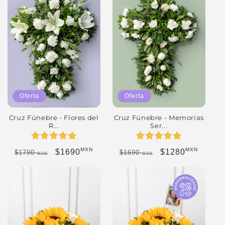
Oferta
Oferta
Cruz Fúnebre - Flores del
Cruz Fúnebre - Memorias
R...
Ser...
MXN
MXN
Precio habitual
Precio de oferta
Precio habitual
Precio de oferta
$1690
$1280
$1790
$1690
MXN
MXN