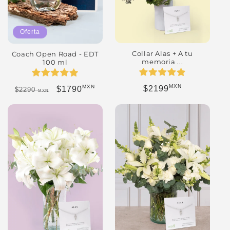
Oferta
Collar Alas + A tu
Coach Open Road - EDT
memoria ...
100 ml
MXN
MXN
Precio habitual
Precio habitual
Precio de oferta
$2199
$1790
$2290
MXN