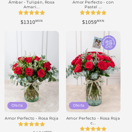
Ámbar - Tulipán, Rosa
Amor Perfecto - con
Amari...
Pastel ...
MXN
MXN
Precio habitual
Precio habitual
$1310
$1059
Oferta
Oferta
Amor Perfecto - Rosa Roja
Amor Perfecto - Rosa Roja
c...