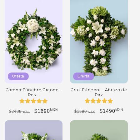
Oferta
Oferta
Cruz Fúnebre - Abrazo de
Corona Fúnebre Grande -
Paz
Res...
MXN
MXN
Precio habitual
Precio de oferta
Precio habitual
Precio de oferta
$1490
$1690
$1590
$2489
MXN
MXN