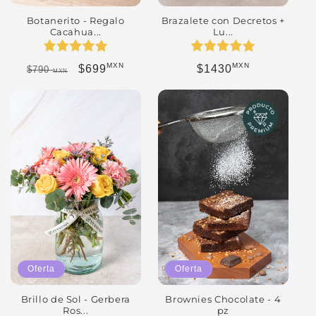
Botanerito - Regalo
Brazalete con Decretos +
Cacahua...
Lu...
MXN
MXN
Precio habitual
Precio de oferta
Precio habitual
$699
$1430
$790
MXN
Oferta
Oferta
Brillo de Sol - Gerbera
Brownies Chocolate - 4
Ros...
pz