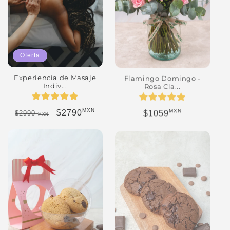
Oferta
Experiencia de Masaje
Flamingo Domingo -
Indiv...
Rosa Cla...
MXN
MXN
Precio habitual
Precio de oferta
Precio habitual
$2790
$1059
$2990
MXN