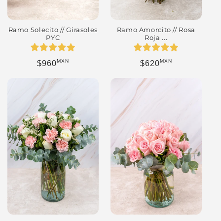
Ramo Solecito // Girasoles
Ramo Amorcito // Rosa
PYC
Roja ...
MXN
MXN
Precio habitual
Precio habitual
$960
$620