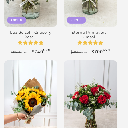
Oferta
Oferta
Eterna Primavera -
Luz de sol - Girasol y
Girasol ...
Rosa...
MXN
MXN
Precio habitual
Precio de oferta
Precio habitual
Precio de oferta
$700
$740
$990
$890
MXN
MXN