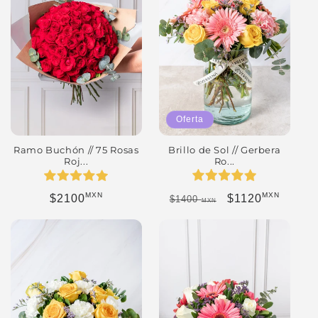
Oferta
Brillo de Sol // Gerbera
Ramo Buchón // 75 Rosas
Ro...
Roj...
MXN
MXN
Precio habitual
Precio de oferta
Precio habitual
$1120
$2100
$1400
MXN