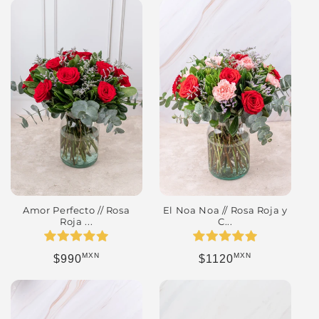
Amor Perfecto // Rosa
El Noa Noa // Rosa Roja y
Roja ...
C...
MXN
MXN
Precio habitual
Precio habitual
$990
$1120