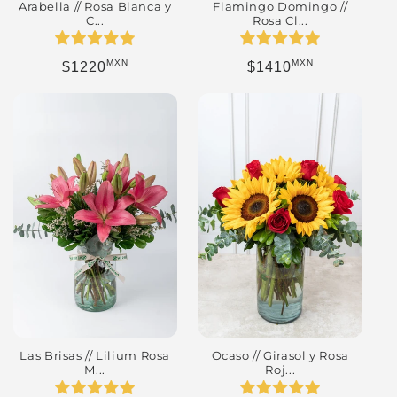
Arabella // Rosa Blanca y
Flamingo Domingo //
C...
Rosa Cl...
MXN
MXN
Precio habitual
Precio habitual
$1220
$1410
Las Brisas // Lilium Rosa
Ocaso // Girasol y Rosa
M...
Roj...