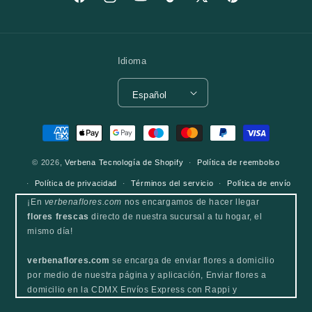
Facebook
Instagram
YouTube
TikTok
X (Twitter)
Pinterest
Idioma
Español
Formas de pago
© 2026,
Verbena
Tecnología de Shopify
Política de reembolso
Política de privacidad
Términos del servicio
Política de envío
¡En
verbenaflores.com
nos encargamos de hacer llegar
flores frescas
directo de nuestra sucursal a tu hogar, el
mismo día!
verbenaflores.com
se encarga de enviar flores a domicilio
por medio de nuestra página y aplicación, Enviar flores a
domicilio en la CDMX Envíos Express con Rappi y
Cornershop. Envíos afuera de la capital hasta el día