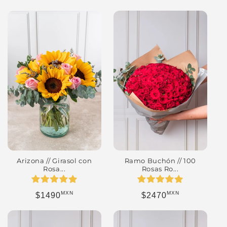
Arizona // Girasol con
Ramo Buchón // 100
Rosa...
Rosas Ro...
MXN
MXN
Precio habitual
Precio habitual
$1490
$2470