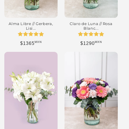
Alma Libre // Gerbera,
Claro de Luna // Rosa
Lisi...
Blanc...
MXN
MXN
Precio habitual
Precio habitual
$1365
$1290