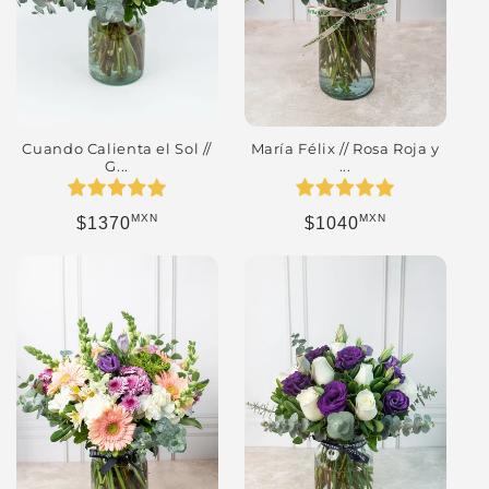
Cuando Calienta el Sol //
María Félix // Rosa Roja y
G...
...
MXN
MXN
Precio habitual
Precio habitual
$1370
$1040