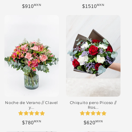
MXN
MXN
Precio habitual
Precio habitual
$910
$1510
Chiquito pero Picoso //
Noche de Verano // Clavel
Ros...
y...
MXN
MXN
Precio habitual
Precio habitual
$620
$780