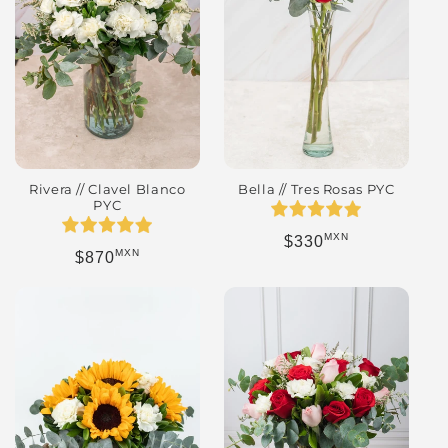
Bella // Tres Rosas PYC
Rivera // Clavel Blanco
PYC
MXN
Precio habitual
$330
MXN
Precio habitual
$870