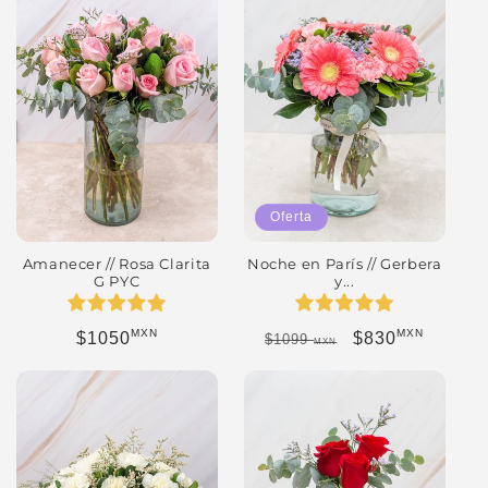
Oferta
Noche en París // Gerbera
Amanecer // Rosa Clarita
y...
G PYC
MXN
MXN
Precio habitual
Precio de ofert
Precio habitual
$830
$1050
$1099
MXN