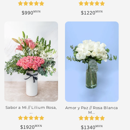
MXN
MXN
Precio habitual
Precio habitual
$990
$1220
Sabor a Mi // Lilium Rosa,
Amor y Paz // Rosa Blanca
...
M...
MXN
MXN
Precio habitual
Precio habitual
$1920
$1340