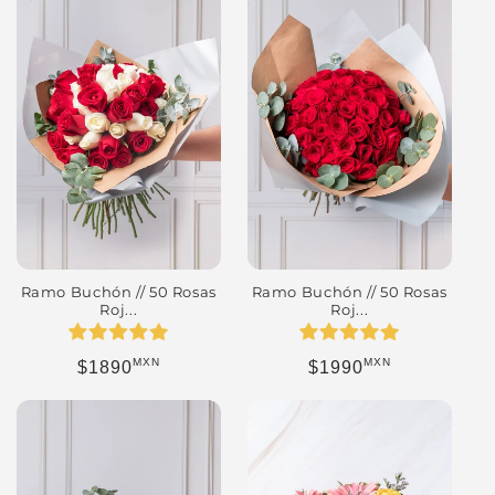
Ramo Buchón // 50 Rosas
Ramo Buchón // 50 Rosas
Roj...
Roj...
MXN
MXN
Precio habitual
Precio habitual
$1890
$1990