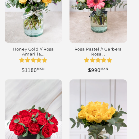
Honey Gold // Rosa
Rosa Pastel // Gerbera
Amarilla...
Rosa...
MXN
MXN
Precio habitual
Precio habitual
$1180
$990