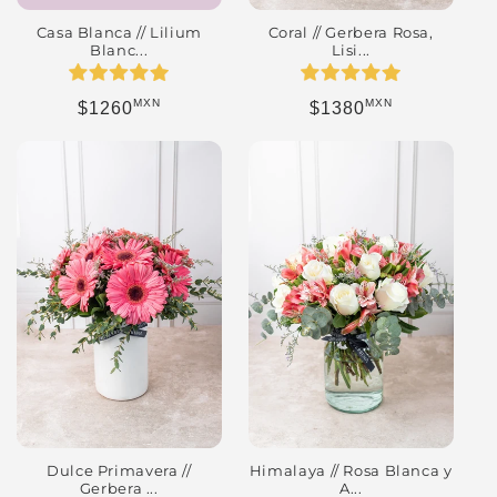
Coral // Gerbera Rosa,
Casa Blanca // Lilium
Lisi...
Blanc...
MXN
MXN
Precio habitual
Precio habitual
$1380
$1260
Dulce Primavera //
Himalaya // Rosa Blanca y
Gerbera ...
A...