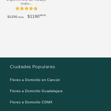
Indiv...
MXN
Precio habitual
Precio de oferta
$1190
$1290
MXN
Ciudades Populares
Flores a Domicilio en Cancún
Flores a Domicilio Guadalajara
Flores a Domicilio CDMX