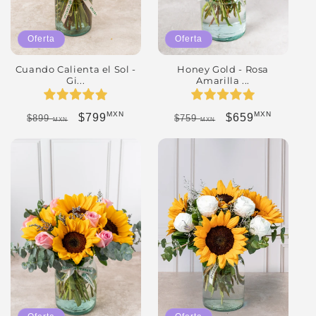
Oferta
Oferta
Honey Gold - Rosa
Cuando Calienta el Sol -
Amarilla ...
Gi...
MXN
MXN
Precio habitual
Precio de oferta
Precio habitual
Precio de oferta
$659
$799
$759
$899
MXN
MXN