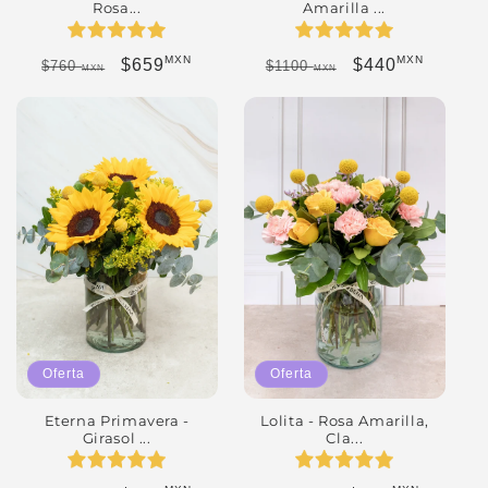
Amarilla ...
Rosa...
MXN
MXN
Precio habitual
Precio de ofert
Precio habitual
Precio de oferta
$440
$659
$1100
$760
MXN
MXN
Oferta
Oferta
Eterna Primavera -
Lolita - Rosa Amarilla,
Girasol ...
Cla...