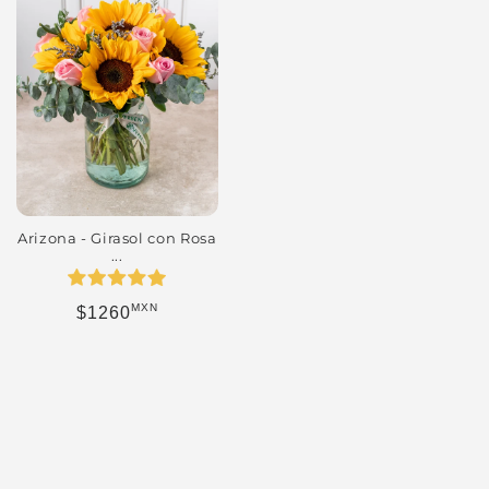
Arizona - Girasol con Rosa
...
MXN
Precio habitual
$1260