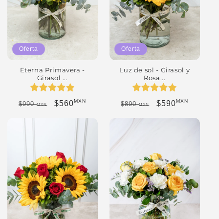
Oferta
Oferta
Eterna Primavera -
Luz de sol - Girasol y
Girasol ...
Rosa...
MXN
MXN
Precio habitual
Precio de oferta
Precio habitual
Precio de oferta
$560
$590
$990
$890
MXN
MXN