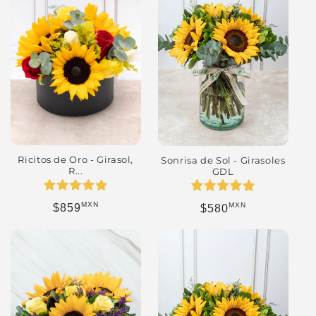
Ricitos de Oro - Girasol,
Sonrisa de Sol - Girasoles
R...
GDL
MXN
MXN
Precio habitual
Precio habitual
$859
$580