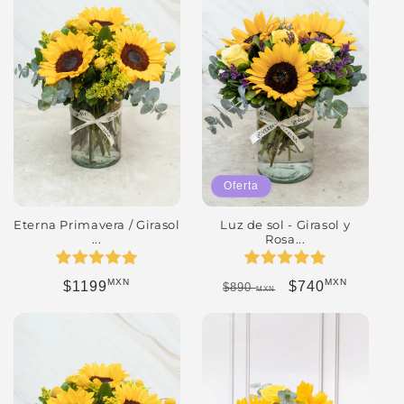
Oferta
Eterna Primavera / Girasol
Luz de sol - Girasol y
...
Rosa...
MXN
MXN
Precio habitual
Precio habitual
Precio de oferta
$1199
$740
$890
MXN