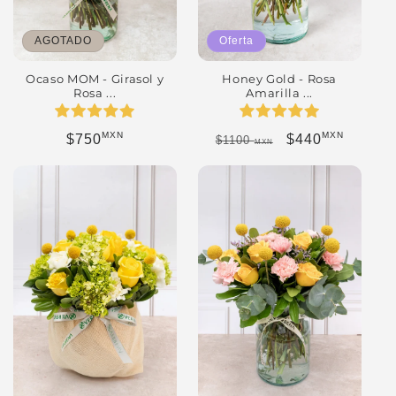
Oferta
AGOTADO
Honey Gold - Rosa
Ocaso MOM - Girasol y
Amarilla ...
Rosa ...
MXN
MXN
Precio habitual
Precio de ofert
Precio habitual
$440
$750
$1100
MXN