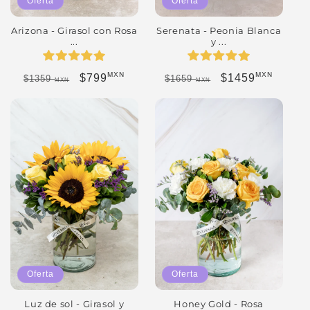
Oferta
Oferta
Serenata - Peonia Blanca
Arizona - Girasol con Rosa
y ...
...
MXN
MXN
Precio habitual
Precio de oferta
Precio habitual
Precio de oferta
$1459
$799
$1659
$1359
MXN
MXN
Oferta
Oferta
Honey Gold - Rosa
Luz de sol - Girasol y