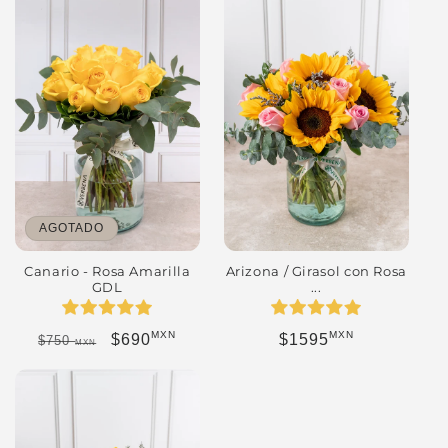
AGOTADO
Canario - Rosa Amarilla
Arizona / Girasol con Rosa
GDL
...
MXN
MXN
Precio habitual
Precio de oferta
Precio habitual
$690
$1595
$750
MXN