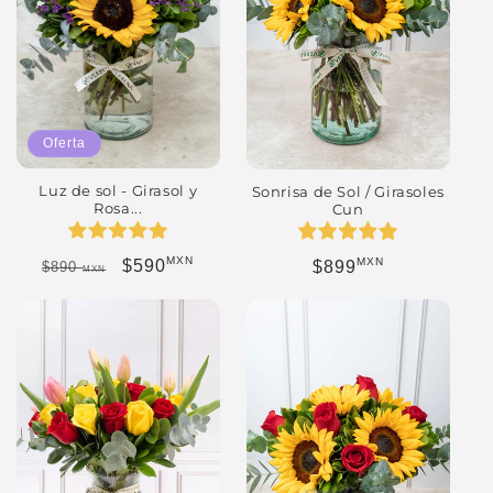
Oferta
Luz de sol - Girasol y
Sonrisa de Sol / Girasoles
Rosa...
Cun
MXN
MXN
Precio habitual
Precio de oferta
Precio habitual
$590
$899
$890
MXN