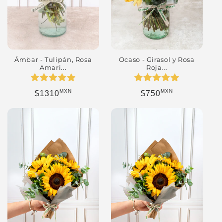
Ámbar - Tulipán, Rosa
Ocaso - Girasol y Rosa
Amari...
Roja...
MXN
MXN
Precio habitual
Precio habitual
$1310
$750