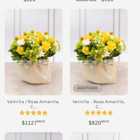
MXN
AGOTADO
Vainilla / Rosa Amarilla,
Vainilla - Rosa Amarilla,
C...
C...
MXN
MXN
Precio habitual
Precio habitual
$1127
$820