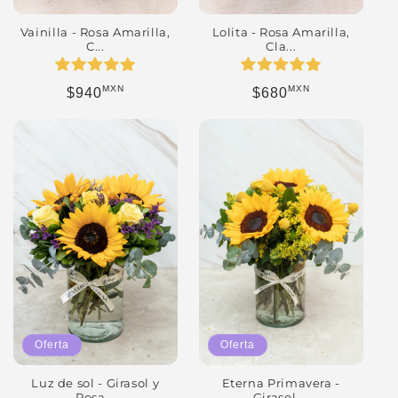
Vainilla - Rosa Amarilla,
Lolita - Rosa Amarilla,
C...
Cla...
MXN
MXN
Precio habitual
Precio habitual
$940
$680
Oferta
Oferta
Eterna Primavera -
Luz de sol - Girasol y
Girasol ...
Rosa...