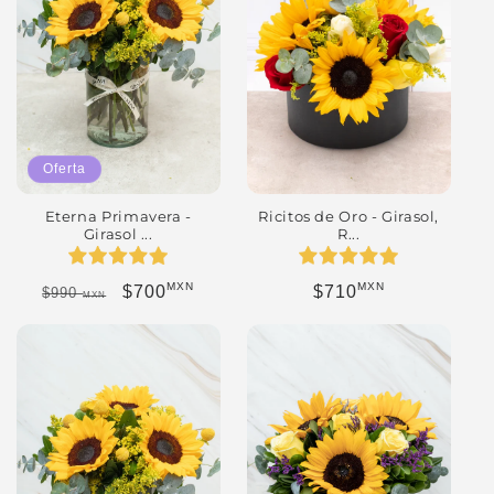
Oferta
Eterna Primavera -
Ricitos de Oro - Girasol,
Girasol ...
R...
MXN
MXN
Precio habitual
Precio de oferta
Precio habitual
$700
$710
$990
MXN