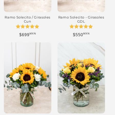
Ramo Solecito / Girasoles
Ramo Solecito - Girasoles
Cun
GDL
MXN
MXN
Precio habitual
Precio habitual
$699
$550