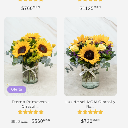
MXN
MXN
Precio habitual
Precio habitual
$760
$1125
Oferta
Eterna Primavera -
Luz de sol MOM Girasol y
Girasol ...
Ro...
MXN
MXN
Precio habitual
Precio de oferta
Precio habitual
$560
$720
$990
MXN