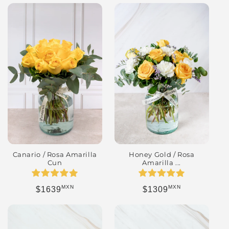
Canario / Rosa Amarilla
Honey Gold / Rosa
Cun
Amarilla ...
MXN
MXN
Precio habitual
Precio habitual
$1639
$1309