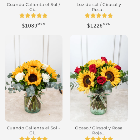
Luz de sol / Girasol y
Cuando Calienta el Sol /
Rosa...
Gi...
MXN
MXN
Precio habitual
Precio habitual
$1226
$1089
Cuando Calienta el Sol -
Ocaso / Girasol y Rosa
Gi...
Roja...