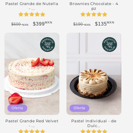
Pastel Grande de Nutella
Brownies Chocolate - 4
- ...
pz
MXN
MXN
Precio habitual
Precio de oferta
Precio habitual
Precio de oferta
$399
$135
$600
$190
MXN
MXN
Oferta
Oferta
Pastel Grande Red Velvet
Pastel Individual - de
- ...
Dulc...