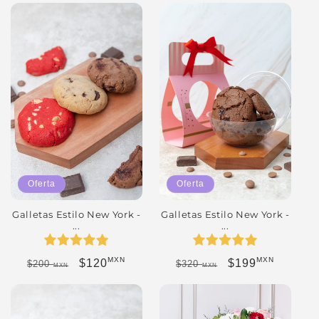
Oferta
Oferta
Galletas Estilo New York -
Galletas Estilo New York -
...
...
MXN
MXN
Precio habitual
Precio de oferta
Precio habitual
Precio de oferta
$120
$199
$200
$320
MXN
MXN