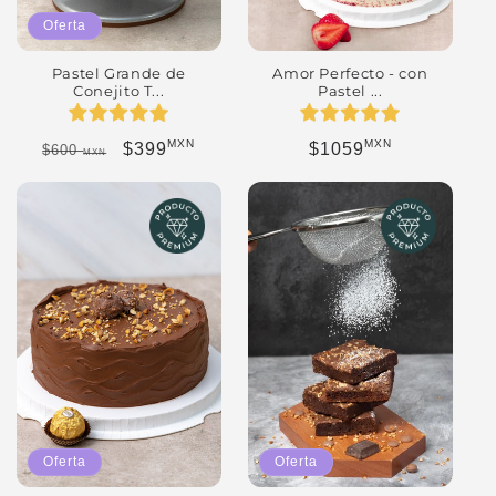
Oferta
Pastel Grande de
Amor Perfecto - con
Conejito T...
Pastel ...
MXN
MXN
Precio habitual
Precio de oferta
Precio habitual
$399
$1059
$600
MXN
Oferta
Oferta