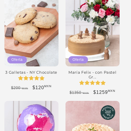
Oferta
Oferta
3 Galletas - NY Chocolate
María Felix - con Pastel
Gr...
MXN
Precio habitual
Precio de oferta
$120
$200
MXN
MXN
Precio habitual
Precio de oferta
$1259
$1350
MXN