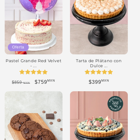
Oferta
Pastel Grande Red Velvet
Tarta de Plátano con
- ...
Dulce ...
MXN
MXN
Precio habitual
Precio de oferta
Precio habitual
$759
$399
$859
MXN