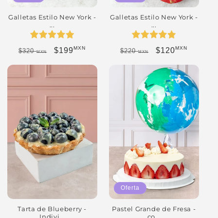
Galletas Estilo New York -
Galletas Estilo New York -
...
...
MXN
MXN
Precio habitual
Precio de oferta
Precio habitual
Precio de oferta
$199
$120
$320
$220
MXN
MXN
Oferta
Pastel Grande de Fresa -
Tarta de Blueberry -
co...
Indivi...