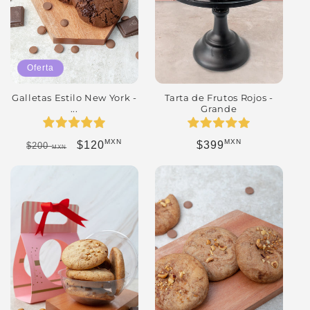
Oferta
Galletas Estilo New York -
Tarta de Frutos Rojos -
...
Grande
MXN
MXN
Precio habitual
Precio de oferta
Precio habitual
$120
$399
$200
MXN