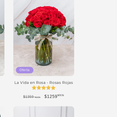
Oferta
La Vida en Rosa - Rosas Rojas
MXN
Precio habitual
Precio de oferta
erta
$1259
$1359
MXN