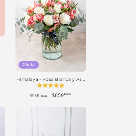
ferta
Oferta
Himalaya - Rosa Blanca y As...
MXN
Precio habitual
Precio de oferta
$859
$959
MXN