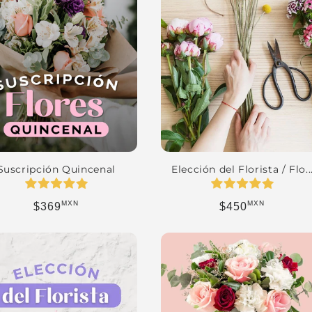
Suscripción Quincenal
Elección del Florista / Flo..
MXN
MXN
Precio habitual
Precio habitual
$369
$450