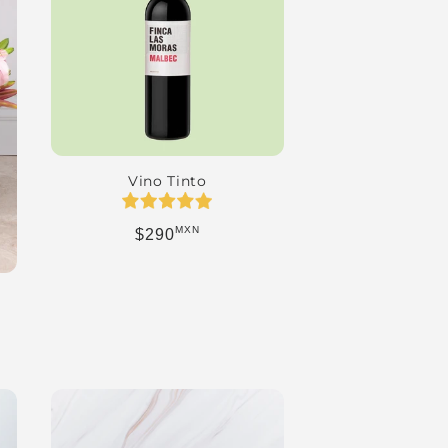
Vino Tinto
MXN
Precio habitual
$290
a
erta