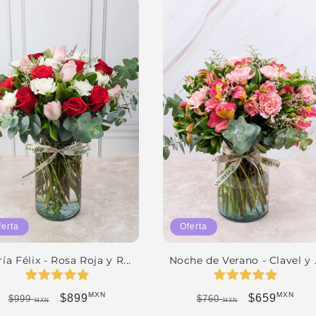
ferta
Oferta
ía Félix - Rosa Roja y R...
Noche de Verano - Clavel y .
MXN
MXN
Precio habitual
Precio de oferta
Precio habitual
Precio de of
$899
$659
$999
$760
MXN
MXN