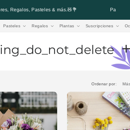
Paga hasta 3 Meses sin Intereses. 💳
Pasteles
Regalos
Plantas
Suscripciones
Oc
lling_do_not_delete
Ordenar por: