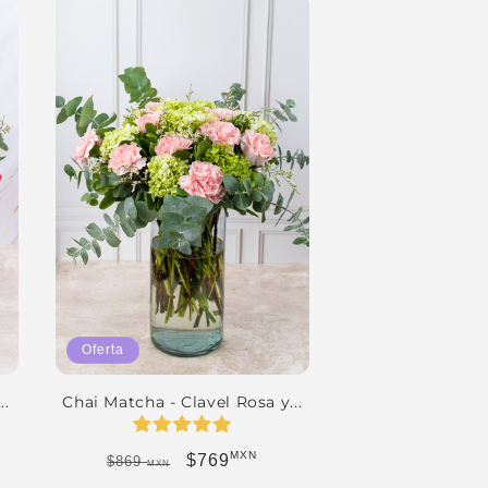
Oferta
..
Chai Matcha - Clavel Rosa y...
MXN
erta
Precio habitual
Precio de oferta
$769
$869
MXN