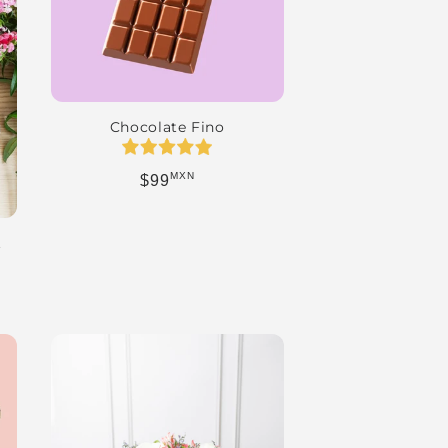
Chocolate Fino
MXN
Precio habitual
$99
.