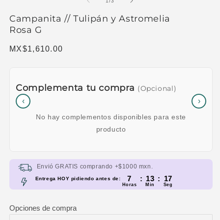
de
1
/
3
Campanita // Tulipán y Astromelia
Rosa G
Precio habitual
MX$1,610.00
Complementa tu compra
(Opcional)
‹
›
No hay complementos disponibles para este
producto
Envió GRATIS comprando +$1000 mxn.
7
:
13
:
17
Entrega HOY pidiendo antes de:
Horas
Min
Seg
Opciones de compra