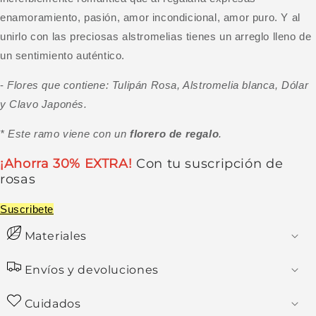
enamoramiento, pasión, amor incondicional, amor puro. Y a
l
unir
lo con
las preciosas a
lstrome
lias tienes un arreg
lo
l
leno de
un sentimiento auténtico.
-
Flores que contiene: Tulipán Rosa, A
lstrome
lia b
lanca, Dólar
y Clavo
Japonés.
* Este ramo viene con un
florero de regalo
.
¡Ahorra 30% EXTRA!
Con tu suscripción de
rosas
Suscribete
Materiales
Envíos y devoluciones
Cuidados