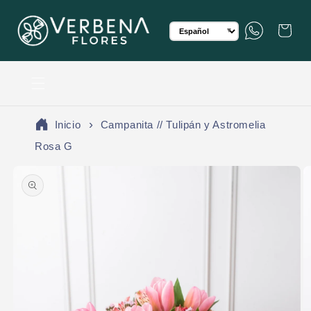
rectamente al contenido
Translation missing: es.gen
WhatsApp
Carrito
▼
Inicio
Campanita // Tulipán y Astromelia
Rosa G
e a la información del producto