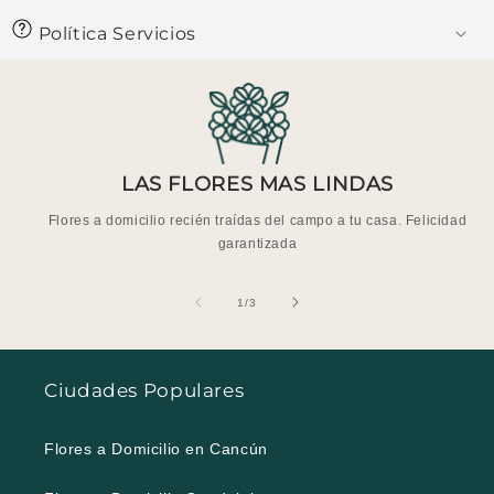
Política Servicios
LAS FLORES MAS LINDAS
Flores a domicilio recién traídas del campo a tu casa. Felicidad
garantizada
de
1
/
3
Ciudades Populares
Flores a Domicilio en Cancún