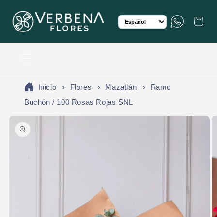
rectamente al contenido
Translation missing: es.gen
WhatsApp
Carrito
▼
Inicio
Flores
Mazatlán
Ramo
Buchón / 100 Rosas Rojas SNL
e a la información del producto