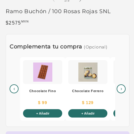
de
1
/
3
Ramo Buchón / 100 Rosas Rojas SNL
MXN
Precio habitual
$2575
Complementa tu compra
(Opcional)
‹
›
Chocolate Fino
Chocolate Ferrero
Cacah
$ 99
$ 129
$ 
+ Añadir
+ Añadir
+ Añ